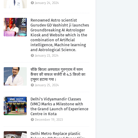
January 24, 2024
Renowned Astro scientist
Gurudev GD Vashisht ji launches
Groundbreaking AI Astrologer
Kiosk and Website which is the
combination of Artificial
intelligence, Machine learning
and Astrological Science.
January 23, 2024
सीके बिरला अस्पताल गुरुग्राम में स्तन
कैंसर की सफल सर्जरी से 4.5 किलो का
ट्यूमर हटाया गया।
January 25, 2024
Delhi’s Vidyamandir Classes
(VMC) Marks a Milestone with
the Grand Launch of Experience
Centre in Kota
December 19, 2023
Delhi Metro Replace plastic