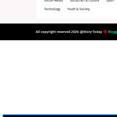
Social-Media
Social/Art & Culture
Sport
Technology
Youth & Society
All copyright reserved 2026: @Story-Today
Blogg