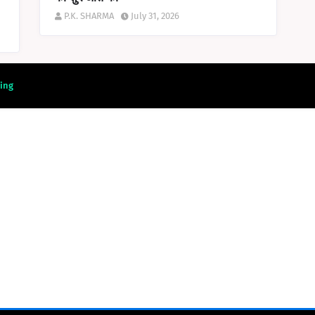
P.K. SHARMA
July 31, 2026
ing