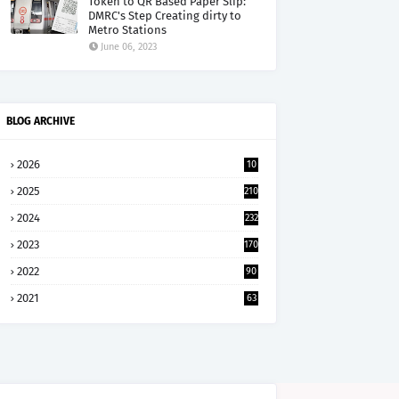
Token to QR Based Paper Slip:
DMRC's Step Creating dirty to
Metro Stations
June 06, 2023
BLOG ARCHIVE
2026
10
5
2025
210
2024
232
2023
170
2022
90
2021
63