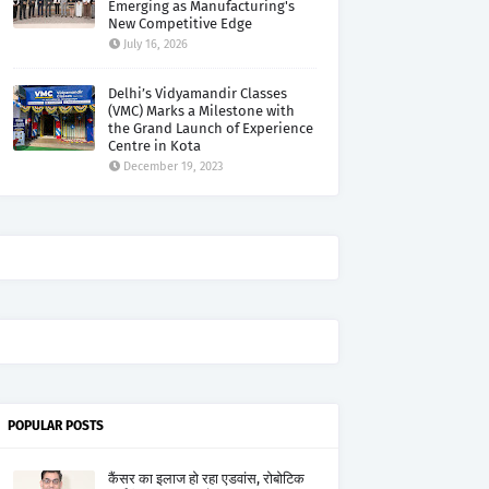
Emerging as Manufacturing's
New Competitive Edge
July 16, 2026
Delhi’s Vidyamandir Classes
(VMC) Marks a Milestone with
the Grand Launch of Experience
Centre in Kota
December 19, 2023
POPULAR POSTS
कैंसर का इलाज हो रहा एडवांस, रोबोटिक