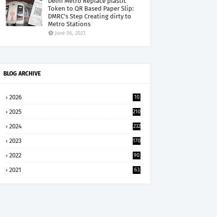
Delhi Metro Replace plastic
Token to QR Based Paper Slip:
DMRC's Step Creating dirty to
Metro Stations
June 06, 2023
BLOG ARCHIVE
2026
10
5
2025
210
2024
232
2023
170
2022
90
2021
63