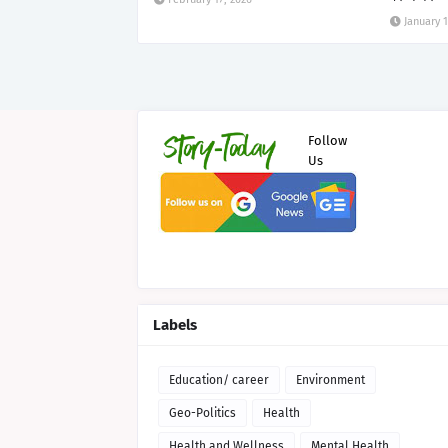
January 1
Follow
Us
Labels
Education/ career
Environment
Geo-Politics
Health
Health and Wellness
Mental Health