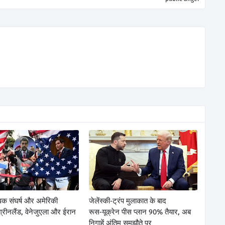
्विक संघर्ष और अमेरिकी
जेलेंस्की‑ट्रंप मुलाकात के बाद
 ग्रीनलैंड, वेनेजुएला और ईरान
रूस‑यूक्रेन पीस प्लान 90% तैयार, अब
निगाहें अंतिम समझौते पर