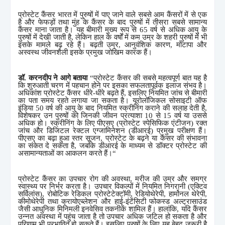
प्रोस्टेट कैंसर भारत में पुरुषों में पाए जाने वाले सबसे आम कैंसरों में से एक
है और फेफड़ों तथा मुंह के कैंसर के बाद पुरुषों में तीसरा सबसे सामान्य
कैंसर माना जाता है। यह बीमारी मुख्य रूप से
65
वर्ष से अधिक आयु के
पुरुषों में देखी जाती है
,
लेकिन हाल के वर्षों में कम उम्र के शहरी पुरुषों में भी
इसके मामले बढ़ रहे हैं। बढ़ती उम्र
,
आनुवंशिक कारण
,
मोटापा और
अस्वस्थ जीवनशैली इसके प्रमुख जोखिम कारक हैं।
डॉ.
करनदीप
ने आगे बताया
“
प्रोस्टेट कैंसर की सबसे महत्वपूर्ण बात यह है
कि शुरुआती चरण में पहचान होने पर इसका सफलतापूर्वक इलाज संभव है।
अधिकांश प्रोस्टेट कैंसर धीरे-धीरे बढ़ते हैं
,
इसलिए नियमित जांच से बीमारी
का पता समय रहते लगाया जा सकता है। यूरोलॉजिकल सोसाइटी ऑफ
इंडिया
50
वर्ष की आयु के बाद नियमित स्क्रीनिंग कराने की सलाह देती है
,
विशेषकर उन पुरुषों को जिनकी जीवन प्रत्याशा
10
से
15
वर्ष या उससे
अधिक हो। स्क्रीनिंग के लिए पीएसए (प्रोस्टेट स्पेसिफिक एंटीजन) रक्त
जांच और डिजिटल रेक्टल एग्जामिनेशन (डीआरई) प्रमुख परीक्षण हैं।
पीएसए का बढ़ा हुआ स्तर सूजन
,
प्रोस्टेट के बढ़ने या कैंसर की संभावना
का संकेत दे सकता है
,
जबकि डीआरई के माध्यम से डॉक्टर प्रोस्टेट की
असामान्यताओं का आकलन करते हैं।
“
प्रोस्टेट कैंसर का उपचार रोग की अवस्था
,
मरीज की उम्र और समग्र
स्वास्थ्य पर निर्भर करता है। उपचार विकल्पों में नियमित निगरानी (एक्टिव
सर्विलांस)
,
रोबोटिक रेडिकल प्रोस्टेटेक्टॉमी
,
रेडियोथेरेपी
,
हार्मोनल थेरेपी
,
कीमोथेरेपी तथा क्रायोएब्लेशन और हाई-इंटेंसिटी फोकस्ड अल्ट्रासाउंड
जैसी आधुनिक मिनिमली इनवेसिव तकनीकें शामिल हैं। हालांकि
,
यदि कैंसर
उन्नत अवस्था में पहुंच जाता है तो उपचार अधिक जटिल हो सकता है और
परिणाम भी प्रभावित हो सकते हैं। इसलिए पुरुषों के लिए यह बेहद जरूरी है