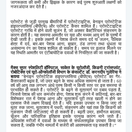
जागरूकता की कमी और झिझक के कारण कई पुरुष शुरुआती लक्षणों को
नजरअंदाज कर देते हैं।
प्रोस्टेट से जुड़ी प्रमुख बीमारियों में प्रोस्टेटाइटिस
,
बेनाइन प्रोस्टेटिक
हाइपरप्लासिया (बीपीएच) और प्रोस्टेट कैंसर शामिल हैं। प्रोस्टेटाइटिस
प्रोस्टेट ग्रंथि में होने वाली सूजन है
,
जो अक्सर बैक्टीरियल संक्रमण के
कारण होती है। यह समस्या आमतौर पर युवा और मध्यम आयु वर्ग के पुरुषों में
देखी जाती है। इसके लक्षणों में पेशाब करते समय दर्द या जलन
,
पेल्विक
क्षेत्र में दर्द
,
बार-बार पेशाब आना
,
बुखार
,
ठंड लगना तथा धुंधला या
असामान्य रंग का पेशाब शामिल हो सकता है। समय पर इलाज मिलने पर
यह स्थिति आमतौर पर एंटीबायोटिक दवाओं से नियंत्रित की जा सकती है।
मैक्स सुपर स्पेशलिटी हॉस्पिटल
,
साकेत के
यूरोलॉजी
,
किडनी ट्रांसप्लांट
,
रोबोटिक्स एवं यूरो-ऑन्कोलॉजी विभाग के
कंसल्टेंट
डॉ. करनदीप गुलेरिया ने
बताया
”
बेनाइन प्रोस्टेटिक हाइपरप्लासिया (बीपीएच) प्रोस्टेट का गैर-
कैंसरकारी बढ़ाव है
,
जो उम्र बढ़ने के साथ अधिक सामान्य हो जाता है।
60
वर्ष की आयु तक लगभग आधे पुरुष किसी न किसी स्तर पर इस समस्या से
प्रभावित हो सकते हैं। प्रोस्टेट के बढ़ने से मूत्रमार्ग पर दबाव पड़ता है
,
जिससे पेशाब की धार कमजोर होना
,
पेशाब शुरू करने में कठिनाई
,
बार-बार
विशेषकर रात में पेशाब आना और मूत्राशय पूरी तरह खाली न होने का
एहसास जैसे लक्षण दिखाई देते हैं। यदि इसका उपचार न किया जाए तो
मूत्र रुक जाना
,
मूत्राशय में पथरी
,
संक्रमण और यहां तक कि किडनी को
नुकसान जैसी जटिलताएं भी हो सकती हैं। बढ़ती उम्र
,
हार्मोनल बदलाव
,
सूजन और पारिवारिक इतिहास इसके प्रमुख कारण माने जाते हैं।
अधिकांश मरीजों में दवाओं के माध्यम से सफलतापूर्वक उपचार किया जा
सकता है
,
जबकि गंभीर मामलों में सर्जरी की आवश्यकता पड़ सकती है।
“