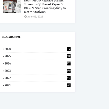
Delhi Metro Replace plastic
Token to QR Based Paper Slip:
DMRC's Step Creating dirty to
Metro Stations
June 06, 2023
BLOG ARCHIVE
2026
10
5
2025
210
2024
232
2023
170
2022
90
2021
63