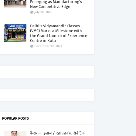
Emerging as Manufacturing's
New Competitive Edge
July 16, 2026
Delhi’s Vidyamandir Classes
(VMC) Marks a Milestone with
the Grand Launch of Experience
Centre in Kota
December 19, 2023
POPULAR POSTS
कैंसर का इलाज हो रहा एडवांस, रोबोटिक