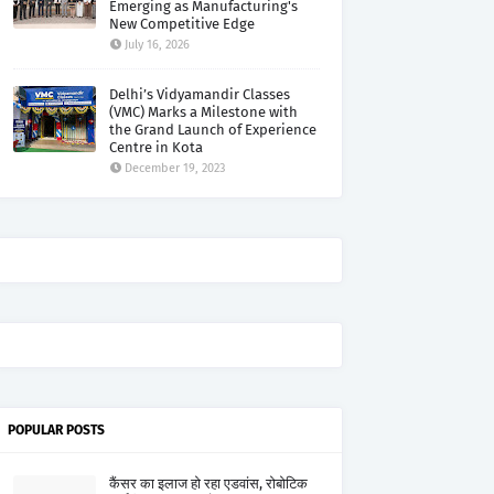
Emerging as Manufacturing's
New Competitive Edge
July 16, 2026
Delhi’s Vidyamandir Classes
(VMC) Marks a Milestone with
the Grand Launch of Experience
Centre in Kota
December 19, 2023
POPULAR POSTS
कैंसर का इलाज हो रहा एडवांस, रोबोटिक