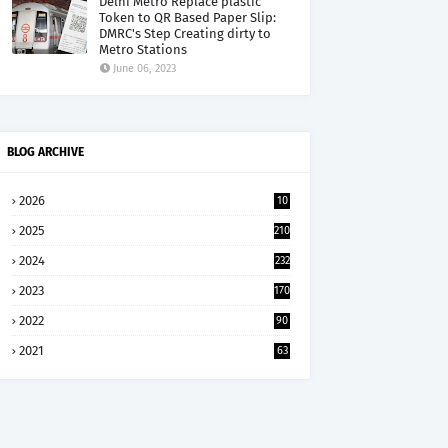
Delhi Metro Replace plastic
Token to QR Based Paper Slip:
DMRC's Step Creating dirty to
Metro Stations
June 06, 2023
BLOG ARCHIVE
2026
10
5
2025
210
2024
232
2023
170
2022
90
2021
63