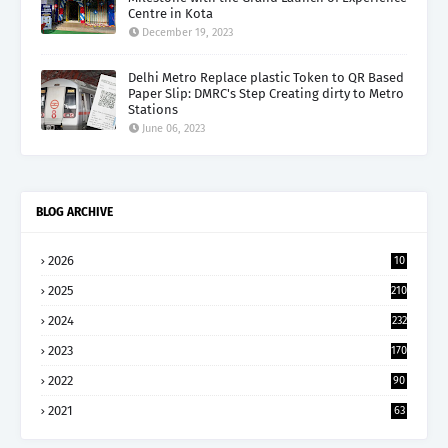
Centre in Kota
December 19, 2023
Delhi Metro Replace plastic Token to QR Based
Paper Slip: DMRC's Step Creating dirty to Metro
Stations
June 06, 2023
BLOG ARCHIVE
2026
10
5
2025
210
2024
232
2023
170
2022
90
2021
63