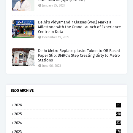
January 25, 2024
Delhi’s Vidyamandir Classes (VMC) Marks a
Milestone with the Grand Launch of Experience
Centre in Kota
December 19, 2023
Delhi Metro Replace plastic Token to QR Based
Paper Slip: DMRC's Step Creating dirty to Metro
Stations
June 06, 2023
BLOG ARCHIVE
2026
10
5
2025
210
2024
232
2023
170