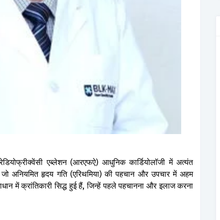
रेडियोफ्रीक्वेंसी
एब्लेशन
(
आरएफऐ
)
आधुनिक
कार्डियोलॉजी
में
अत्यंत
,
जो
अनियमित
हृदय
गति
(
एरिथमिया
)
की
पहचान
और
उपचार
में
अहम
ाधान
में
क्रांतिकारी
सिद्ध
हुई
हैं
,
जिन्हें
पहले
पहचानना
और
इलाज
करना