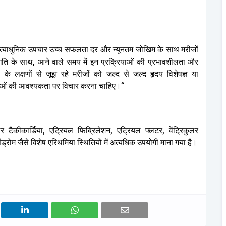
त्याधुनिक
उपचार
उच्च
सफलता
दर
और
न्यूनतम
जोखिम
के
साथ
मरीजों
गति
के
साथ
,
आने
वाले
समय
में
इन
प्रक्रियाओं
की
प्रभावशीलता
और
ा
के
लक्षणों
से
जूझ
रहे
मरीजों
को
जल्द
से
जल्द
हृदय
विशेषज्ञ
या
ाओं
की
आवश्यकता
पर
विचार
करना
चाहिए।
“
लर
टैकीकार्डिया
,
एट्रियल
फिब्रिलेशन
,
एट्रियल
फ्लटर
,
वेंट्रिकुलर
ंड्रोम
जैसे
विशेष
एरिथमिया
स्थितियों
में
अत्यधिक
उपयोगी
माना
गया
है।