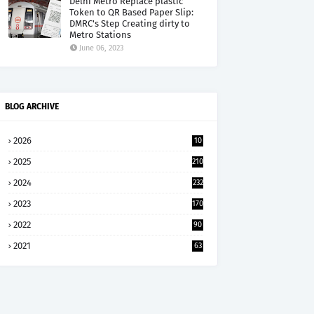
Delhi Metro Replace plastic
Token to QR Based Paper Slip:
DMRC's Step Creating dirty to
Metro Stations
June 06, 2023
BLOG ARCHIVE
2026
10
5
2025
210
2024
232
2023
170
2022
90
2021
63