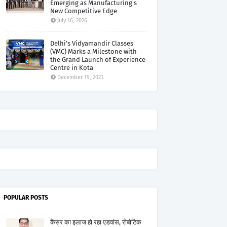
Emerging as Manufacturing's
New Competitive Edge
July 16, 2026
Delhi’s Vidyamandir Classes
(VMC) Marks a Milestone with
the Grand Launch of Experience
Centre in Kota
December 19, 2023
POPULAR POSTS
कैंसर का इलाज हो रहा एडवांस, रोबोटिक