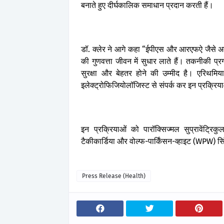
बनाते
हुए
दीर्घकालिक
समाधान
प्रदान
करती
हैं।
डॉ
.
क्लेर
ने
आगे
कहा
“
ईपीएस
और
आरएफऐ
जैसे
अ
की
गुणवत्ता
जीवन
में
सुधार
लाते
हैं।
तकनीकी
प्र
सुरक्षा
और
बेहतर
होने
की
उम्मीद
है।
एरिथमिय
इलेक्ट्रोफिजियोलॉजिस्ट
से
संपर्क
कर
इन
प्रक्रिय
इन
प्रक्रियाओं
को
पारॉक्सिज्मल
सुप्रावेंट्रिकु
टैकीकार्डिया
और
वोल्फ
-
पार्किंसन
-
व्हाइट
(WPW)
सि
Press Release (Health)