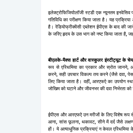
इलेक्ट्रोफिजियोलॉजी
स्टडी
एक
न्यूनतम
इनवेसिव
गतिविधि
का
परीक्षण
किया
जाता
है।
यह
प्रक्रिया
है।
रेडियोफ्रीक्वेंसी
एब्लेशन
ईपीएस
के
बाद
की
जान
के
जरिए
हृदय
के
उस
भाग
को
नष्ट
किया
जाता
है
,
जह
बीएलके
-
मैक्स
हार्ट
और
वास्कुलर
इंस्टीट्यूट
के
चेय
रूप
से
एरिथमिया
का
प्रकार
और
स्रोत
जानने
,
करने
,
सही
उपचार
विकल्प
तय
करने
(
जैसे
दवा
,
पे
लिए
किया
जाता
है।
वहीं
,
आरएफऐ
का
उपयोग
स्थ
जोखिम
को
घटाने
और
जीवनभर
की
दवा
निर्भरता
को
ईपीएस
और
आरएफऐ
उन
मरीजों
के
लिए
विशेष
रूप
स
आना
,
सांस
फूलना
,
थकावट
,
सीने
में
दर्द
जैसे
लक्षण
हों।
ये
अत्याधुनिक
प्रक्रियाएं
न
केवल
एरिथमिया
क