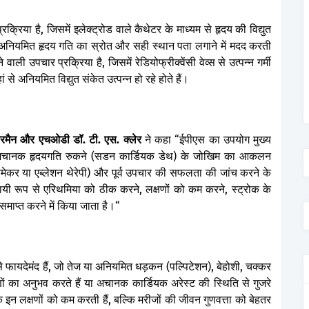
प्रक्रिया
है
,
जिसमें
इलेक्ट्रोड
वाले
कैथेटर
के
माध्यम
से
हृदय
की
विद्युत
अनियमित
हृदय
गति
का
स्रोत
और
सही
स्थान
पता
लगाने
में
मदद
करती
े
वाली
उपचार
प्रक्रिया
है
,
जिसमें
रेडियोफ्रीक्वेंसी
वेव्स
से
उत्पन्न
गर्मी
ां
से
अनियमित
विद्युत
संकेत
उत्पन्न
हो
रहे
होते
हैं।
रमैन
और
एचओडी
डॉ
.
टी
.
एस
.
क्लेर
ने
कहा
“
ईपीएस
का
उपयोग
मुख्य
अचानक
हृदयगति
रुकने
(
सडन
कार्डियक
डेथ
)
के
जोखिम
का
आकलन
समेकर
या
एब्लेशन
थेरेपी
)
और
पूर्व
उपचार
की
सफलता
की
जांच
करने
के
ायी
रूप
से
एरिथमिया
को
ठीक
करने
,
लक्षणों
को
कम
करने
,
स्ट्रोक
के
समाप्त
करने
में
किया
जाता
है।
“
े
फायदेमंद
हैं
,
जो
तेज
या
अनियमित
धड़कन
(
पल्पिटेशन
),
बेहोशी
,
चक्कर
ों
का
अनुभव
करते
हैं
या
अचानक
कार्डियक
अरेस्ट
की
स्थिति
से
गुजरे
े
इन
लक्षणों
को
कम
करती
हैं
,
बल्कि
मरीजों
की
जीवन
गुणवत्ता
को
बेहतर