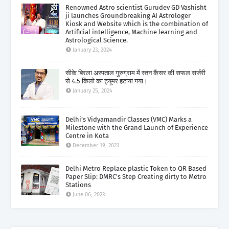
Renowned Astro scientist Gurudev GD Vashisht
ji launches Groundbreaking AI Astrologer
Kiosk and Website which is the combination of
Artificial intelligence, Machine learning and
Astrological Science.
January 23, 2024
सीके बिरला अस्पताल गुरुग्राम में स्तन कैंसर की सफल सर्जरी
से 4.5 किलो का ट्यूमर हटाया गया।
January 25, 2024
Delhi’s Vidyamandir Classes (VMC) Marks a
Milestone with the Grand Launch of Experience
Centre in Kota
December 19, 2023
Delhi Metro Replace plastic Token to QR Based
Paper Slip: DMRC's Step Creating dirty to Metro
Stations
June 06, 2023